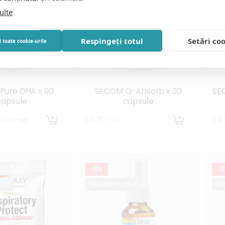
ulte
Respingeți totul
Setări co
 toate cookie-urile
Pure DHA x 90
SECOM Q-Absorb x 30
SE
capsule
capsule
92.61 Lei
88.82 Lei
114
-5%
-
stoc
Nu este in stoc
Nu