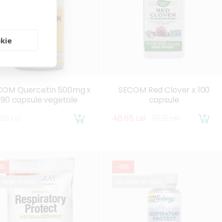
okie
COM Quercetin 500mg x
SECOM Red Clover x 100
90 capsule vegetale
capsule
.80 Lei
48.65 Lei
51.21 Lei
5%
-5%
 este in stoc
Nu este in stoc