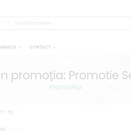
ARMACII
CONTACT
in promoția: Promotie 
PharmaPlus
om - 5%
183
Produse