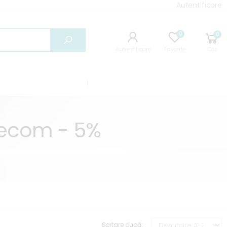
Autentificare
0
0
Caută
Autentificare
Favorite
Coș
Secom - 5%
Sortare după: