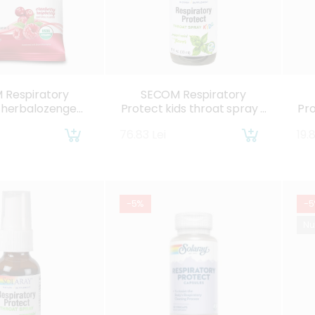
 Respiratory
SECOM Respiratory
 herbalozenge
Protect kids throat spray x
Pro
y x 18 drajeuri
30ml
76.83 Lei
19.
-5%
-
Nu