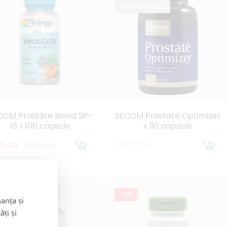
Nu este in stoc
COM Prostate Blend SP-
SECOM Prostate Optimizer
16 x 100 capsule
x 90 capsule
18 Lei
66.51 Lei
229.69 Lei
5%
-5%
anța și
 este in stoc
ăți și