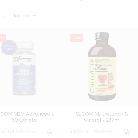
f 4
Înainte
5%
-5%
ECOM MSM Advanced x
SECOM Multivitamin &
60 tablete
Mineral x 237ml
.42 Lei
145.71 Lei
93.96 Lei
98.91 Lei