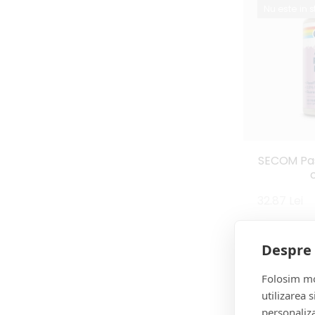
Nu este in 
SECOM Pas
32.87 Lei
Despre 
-5%
Folosim mo
utilizarea s
personaliza