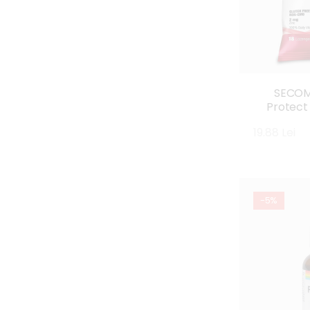
SECOM
Protect
cranberr
19.88 Lei
-5%