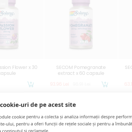
stoc
sion Flower x 30
SECOM Pomegranate
SE
capsule
extract x 60 capsule
93.96 Lei
98.91 Lei
63.
cookie-uri de pe acest site
-5%
-
dule cookie pentru a colecta și analiza informații despre perform
Nu este in stoc
Nu
ite-ului, pentru a oferi funcții de rețele sociale și pentru a îmbunăt
 conținutul și reclamele.