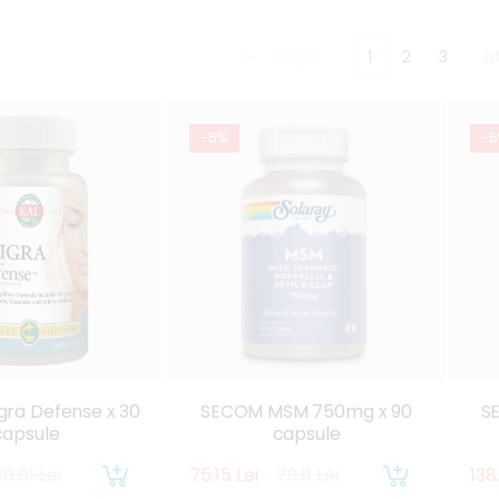
Înapoi
1
2
3
o
-5%
-
ra Defense x 30
SECOM MSM 750mg x 90
S
capsule
capsule
0.01 Lei
75.15 Lei
79.11 Lei
138