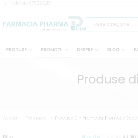
Telefon: 0758532161
Caută
PRODUSE
PROMOȚII
DESPRE
BLOG
F
Produse d
Acasă
Farmacie
Produse Din Promoția: Promotie Sec
Afișare
60 din 
Filtre:
Șterge Tot