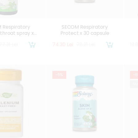
 Respiratory
SECOM Respiratory
throat spray x
Protect x 30 capsule
30ml
77.31 Lei
74.30 Lei
78.21 Lei
19.
-5%
-
Nu