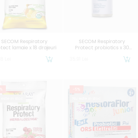
SECOM Respiratory
SECOM Respiratory
tect lamaie x 18 drajeuri
Protect probiotics x 30
comprimate
88 Lei
35.91 Lei
5%
-5%
 este in stoc
Nu este in stoc