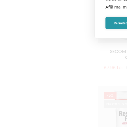
Află mai m
Permiteți
SECOM 
87.98 Lei
-5%
Nu este in 