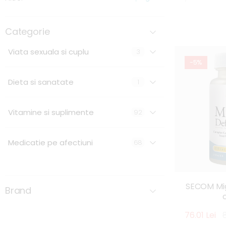
Categorie
Viata sexuala si cuplu
3
-5%
Dieta si sanatate
1
Vitamine si suplimente
92
Medicatie pe afectiuni
68
SECOM Mig
Brand
76.01 Lei
8