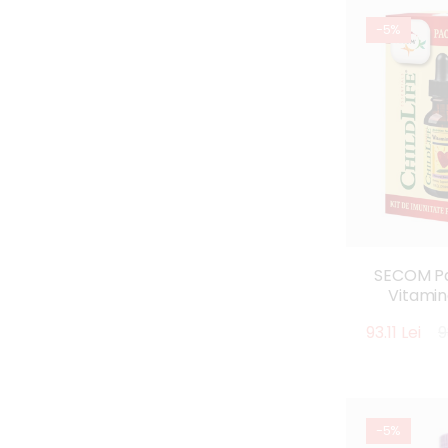
-5%
SECOM Pa
Vitamin
Vitamin
93.11 Lei
9
-5%