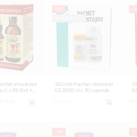
-5%
-
Nu este in stoc
chet imunitate
SECOM Pachet Vitamina
S
a C x 118.5ml +
D3 2000 UI x 30 capsule +
D3
a D x 29.60ml
MSM 750mg x 90 capsule
V
8.01 Lei
57.84 Lei
47.
-5%
-