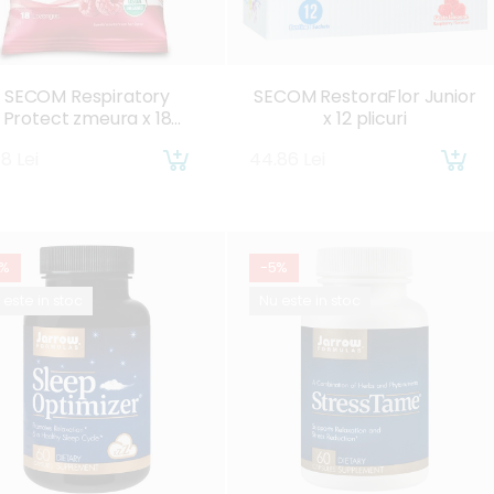
SECOM Respiratory
SECOM RestoraFlor Junior
Protect zmeura x 18
x 12 plicuri
drajeuri
88 Lei
44.86 Lei
5%
-5%
 este in stoc
Nu este in stoc