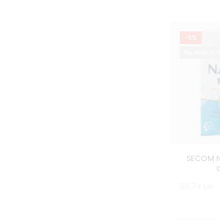
-5%
Nu este in 
SECOM N
181.74 Lei