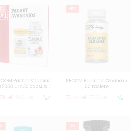
5%
-5%
ECOM Pachet Vitamina
SECOM Parasites Cleanse x
 2000 UI x 30 capsule +
60 tablete
itamina C 1000mg x 30
79 Lei
50.31 Lei
73.44 Lei
77.31 Lei
capsule
5%
-5%