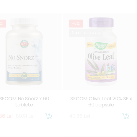
5%
-5%
Nu este in stoc
SECOM No Snorz x 60
SECOM Olive Leaf 20% SE x
tablete
60 capsule
86 Lei
80.91 Lei
40.86 Lei