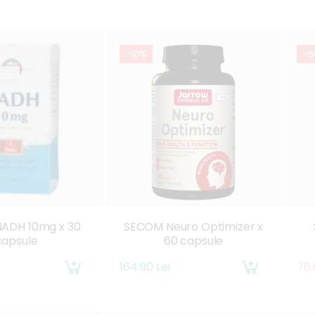
-10%
-
stoc
ADH 10mg x 30
SECOM Neuro Optimizer x
capsule
60 capsule
164.90 Lei
76.