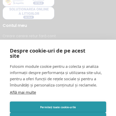
Contul meu
Creare cerere retur fară cont
Autentificare
Despre cookie-uri de pe acest
Coșul meu
site
Favorite
Folosim module cookie pentru a colecta și analiza
Urmărește comanda mea
informații despre performanța și utilizarea site-ului,
pentru a oferi funcții de rețele sociale și pentru a
ANMDM-Raportează o reacție adversa
Atestat pentru
îmbunătăți și personaliza conținutul și reclamele.
vânzare online:
Află mai multe
ANM #5082/EN11885
Permiteți toate cookie-urile
Social Media