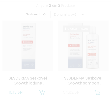
Afișare
2 din 2
Produse
Sortare după:
Nu este in stoc
SESDERMA Seskavel
SESDERMA Seskavel
Growth lotiune
Growth sampon
anticadere x 200ml
impotriva caderii
116.13 Lei
54.82 Lei
parului x 200ml