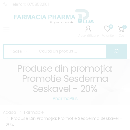
Telefon: 0758532161
0
0
Toggle mobile menu
Autentificare
Favorite
Coș
Caută
Cau
Produse din promoția:
Promotie Sesderma
Seskavel - 20%
PharmaPlus
Acasă
Farmacie
Produse Din Promoția: Promotie Sesderma Seskavel -
20%