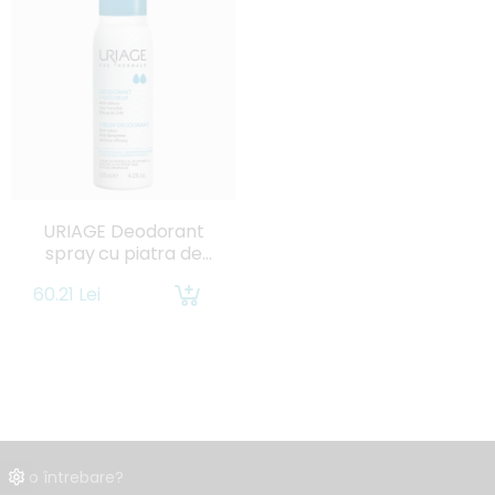
URIAGE Deodorant
spray cu piatra de
alaun x 125ml
60.21 Lei
Ai o întrebare?