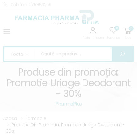
Telefon: 0758532161
0
0
Toggle mobile menu
Autentificare
Favorite
Coș
Caută
Cau
Produse din promoția:
Promotie Uriage Deodorant
- 30%
PharmaPlus
Acasă
Farmacie
Produse Din Promoția: Promotie Uriage Deodorant -
30%