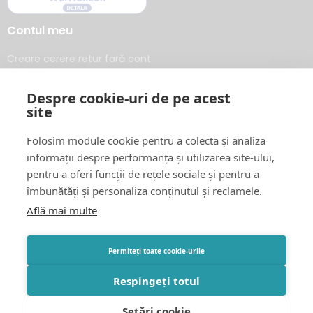
Contul meu
Creare cerere retur fară cont
Autentificare
Despre cookie-uri de pe acest
Coșul meu
site
Favorite
Folosim module cookie pentru a colecta și analiza
Urmărește comanda mea
informații despre performanța și utilizarea site-ului,
pentru a oferi funcții de rețele sociale și pentru a
ANMDM-Raportează o reacție adversa
Atestat pentru
îmbunătăți și personaliza conținutul și reclamele.
vânzare online:
Află mai multe
ANM #5082/EN11885
Permiteți toate cookie-urile
Social Media
Respingeți totul
Termeni și condiții
Politica de confidențialitate
Setări cookie
Copyright © 2026 Farmacia PharmaPlus. All Rights Reserved.