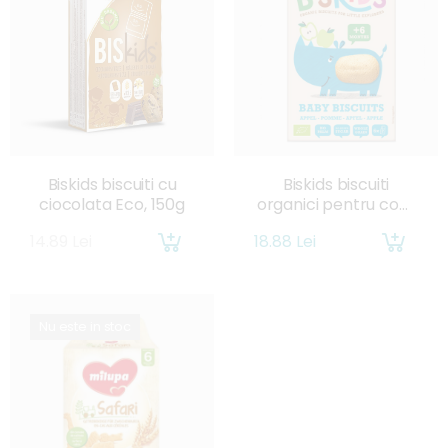
Biskids biscuiti cu
Biskids biscuiti
ciocolata Eco, 150g
organici pentru copii
cu gust de mere, 6l+
14.89 Lei
18.88 Lei
,120g
Nu este in stoc