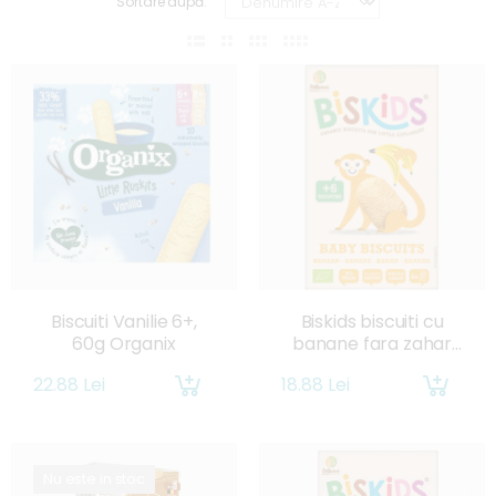
Sortare după:
Biscuiti Vanilie 6+,
Biskids biscuiti cu
60g Organix
banane fara zahar
6l+, 120g
22.88 Lei
18.88 Lei
Nu este in stoc