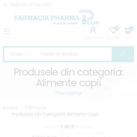
Telefon: 0758532161
0
0
Toggle mobile menu
Autentificare
Favorite
Coș
Caută
Cau
Produsele din categoria:
Alimente copii
PharmaPlus
Acasă
Farmacie
Produsele Din Categoria: Alimente Copii
Afișare
5 din 5
Produse